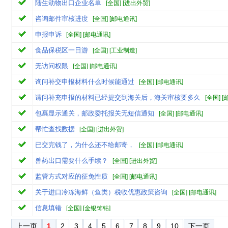
陆生动物出口企业名单
[
全国
] [
进出外贸
]
咨询邮件审核进度
[
全国
] [
邮电通讯
]
申报申诉
[
全国
] [
邮电通讯
]
食品保税区一日游
[
全国
] [
工业制造
]
无访问权限
[
全国
] [
邮电通讯
]
询问补交申报材料什么时候能通过
[
全国
] [
邮电通讯
]
请问补充申报的材料已经提交到海关后，海关审核要多久
[
全国
] [
包裹显示通关，邮政委托报关无短信通知
[
全国
] [
邮电通讯
]
帮忙查找数据
[
全国
] [
进出外贸
]
已交完钱了，为什么还不给邮寄，
[
全国
] [
邮电通讯
]
兽药出口需要什么手续？
[
全国
] [
进出外贸
]
监管方式对应的征免性质
[
全国
] [
邮电通讯
]
关于进口冷冻海鲜（鱼类）税收优惠政策咨询
[
全国
] [
邮电通讯
]
信息填错
[
全国
] [
金银饰钻
]
上一页
1
2
3
4
5
6
7
8
9
10
下一页