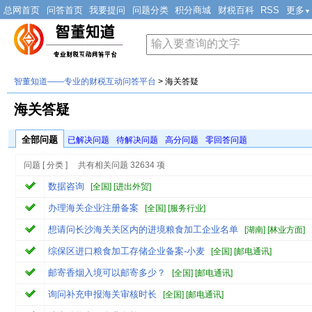
总网首页
问答首页
我要提问
问题分类
积分商城
财税百科
RSS
更多
▼
智董知道——专业的财税互动问答平台
> 海关答疑
海关答疑
全部问题
已解决问题
待解决问题
高分问题
零回答问题
问题 [ 分类 ] 共有相关问题 32634 项
数据咨询
[
全国
] [
进出外贸
]
办理海关企业注册备案
[
全国
] [
服务行业
]
想请问长沙海关关区内的进境粮食加工企业名单
[
湖南
] [
林业方面
]
综保区进口粮食加工存储企业备案-小麦
[
全国
] [
邮电通讯
]
邮寄香烟入境可以邮寄多少？
[
全国
] [
邮电通讯
]
询问补充申报海关审核时长
[
全国
] [
邮电通讯
]